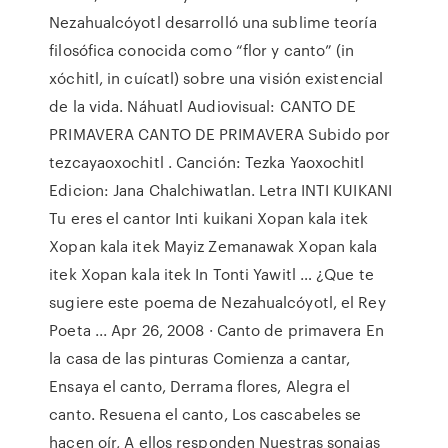
Nezahualcóyotl desarrolló una sublime teoría
filosófica conocida como “flor y canto” (in
xóchitl, in cuícatl) sobre una visión existencial
de la vida. Náhuatl Audiovisual: CANTO DE
PRIMAVERA CANTO DE PRIMAVERA Subido por
tezcayaoxochitl . Canción: Tezka Yaoxochitl
Edicion: Jana Chalchiwatlan. Letra INTI KUIKANI
Tu eres el cantor Inti kuikani Xopan kala itek
Xopan kala itek Mayiz Zemanawak Xopan kala
itek Xopan kala itek In Tonti Yawitl … ¿Que te
sugiere este poema de Nezahualcóyotl, el Rey
Poeta ... Apr 26, 2008 · Canto de primavera En
la casa de las pinturas Comienza a cantar,
Ensaya el canto, Derrama flores, Alegra el
canto. Resuena el canto, Los cascabeles se
hacen oír, A ellos responden Nuestras sonajas