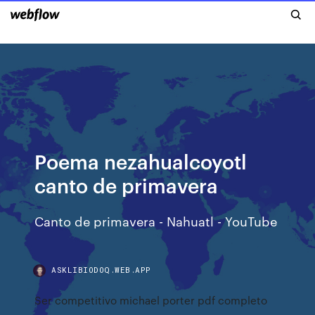
Poema nezahualcoyotl
canto de primavera
Canto de primavera - Nahuatl - YouTube
ASKLIBIODOQ.WEB.APP
Ser competitivo michael porter pdf completo