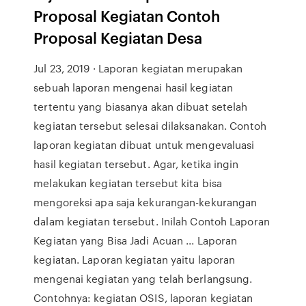
Proposal Kegiatan Contoh
Proposal Kegiatan Desa
Jul 23, 2019 · Laporan kegiatan merupakan
sebuah laporan mengenai hasil kegiatan
tertentu yang biasanya akan dibuat setelah
kegiatan tersebut selesai dilaksanakan. Contoh
laporan kegiatan dibuat untuk mengevaluasi
hasil kegiatan tersebut. Agar, ketika ingin
melakukan kegiatan tersebut kita bisa
mengoreksi apa saja kekurangan-kekurangan
dalam kegiatan tersebut. Inilah Contoh Laporan
Kegiatan yang Bisa Jadi Acuan ... Laporan
kegiatan. Laporan kegiatan yaitu laporan
mengenai kegiatan yang telah berlangsung.
Contohnya: kegiatan OSIS, laporan kegiatan