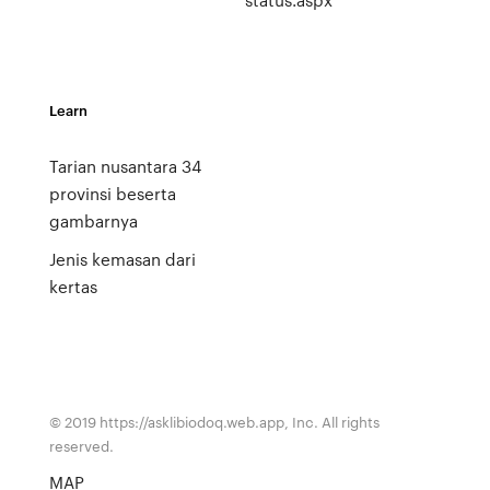
Learn
Tarian nusantara 34
provinsi beserta
gambarnya
Jenis kemasan dari
kertas
© 2019 https://asklibiodoq.web.app, Inc. All rights
reserved.
MAP