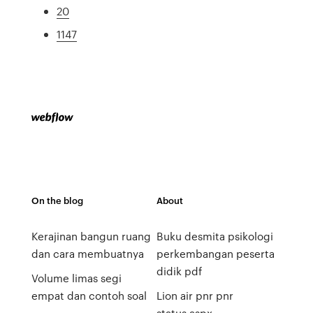
20
1147
On the blog
About
Kerajinan bangun ruang
Buku desmita psikologi
dan cara membuatnya
perkembangan peserta
didik pdf
Volume limas segi
empat dan contoh soal
Lion air pnr pnr
status.aspx