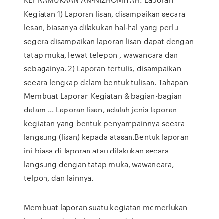
Kegiatan 1) Laporan lisan, disampaikan secara
lesan, biasanya dilakukan hal-hal yang perlu
segera disampaikan laporan lisan dapat dengan
tatap muka, lewat telepon , wawancara dan
sebagainya. 2) Laporan tertulis, disampaikan
secara lengkap dalam bentuk tulisan. Tahapan
Membuat Laporan Kegiatan & bagian-bagian
dalam ... Laporan lisan, adalah jenis laporan
kegiatan yang bentuk penyampainnya secara
langsung (lisan) kepada atasan.Bentuk laporan
ini biasa di laporan atau dilakukan secara
langsung dengan tatap muka, wawancara,
telpon, dan lainnya.
Membuat laporan suatu kegiatan memerlukan