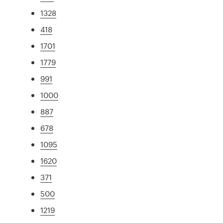
1328
418
1701
1779
991
1000
887
678
1095
1620
371
500
1219