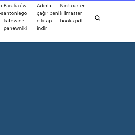
o
Parafia św
Adınla
Nick carter
os
antoniego
çağır beni
killmaster
katowice
e kitap
books pdf
panewniki
indir